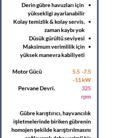
Derin gübre havuzları için
yüksekligi ayarlanabilir
Kolay temizlik & kolay servis,
zaman kaybı yok
Düsük gürültü seviyesi
Maksimum verimlilik için
yüksek manevra kabiliyeti
Motor Gücü
5.5 -7.5
-11 kW
Pervane Devri.
325
rpm
Gübre karıştırıcı, hayvancılık
işletmelerinde biriken gübrenin
homojen şekilde karıştırılmasını