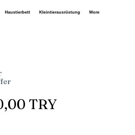
Haustierbett
Kleintierausrüstung
More
r
fer
Preis
0,00 TRY