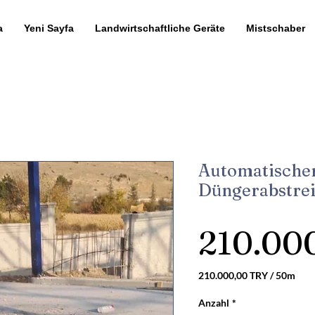
a
Yeni Sayfa
Landwirtschaftliche Geräte
Mistschaber
Automatische
Düngerabstrei
210.00
210.000,00 TRY
/
50m
210.000,00 TRY
pro
Anzahl
*