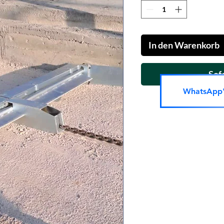
50
Meter
In den Warenkorb
Sof
WhatsApp't