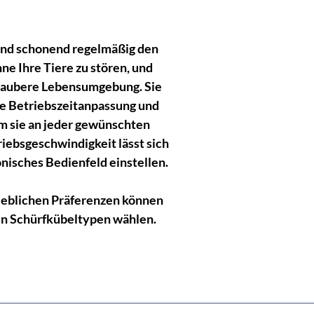
 und schonend regelmäßig den
ne Ihre Tiere zu stören, und
 saubere Lebensumgebung. Sie
e Betriebszeitanpassung und
m sie an jeder gewünschten
riebsgeschwindigkeit lässt sich
nisches Bedienfeld einstellen.
rieblichen Präferenzen können
en Schürfkübeltypen wählen.