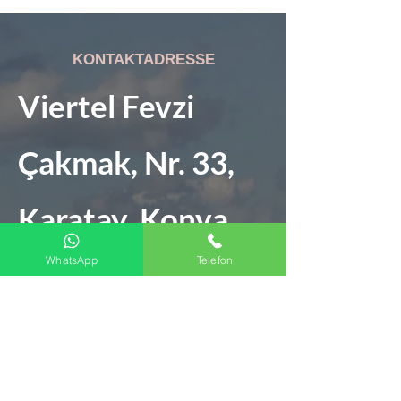
KONTAKTADRESSE
Viertel Fevzi
Çakmak, Nr. 33,
Karatay, Konya
WhatsApp
Telefon
05322848439
SPEISEKARTE