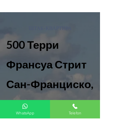
ШТАБ-КВАРТИРА
500 Терри
Франсуа Стрит
Сан-Франциско,
Калифорния
WhatsApp
Telefon
94158