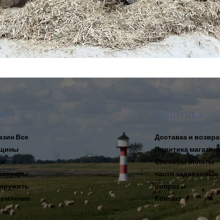
НЮ
ПОЛИТИКА
азин Все
Доставка и возвра
щины
Политика магазин
и
Способы оплаты
ессуары
часто задаваемые
аружить
вопросы
рмление
Контакт