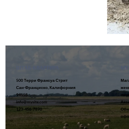
ШТАБ-КВАРТИРА
МЕ
500 Терри Франсуа Стрит
Маг
Сан-Франциско, Калифорния
жен
94158
люд
info@mysite.com
Акс
123-456-7890
Обн
офо