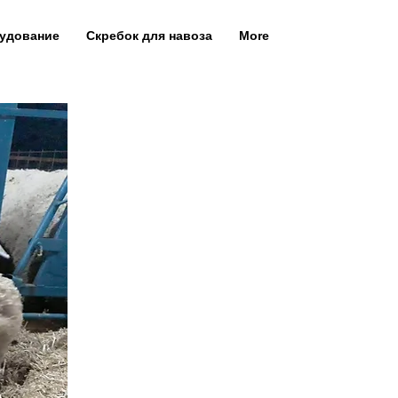
рудование
Скребок для навоза
More