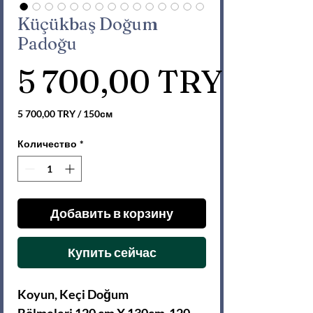
Küçükbaş Doğum
Padoğu
Цена
5 700,00 TRY
5 700,00 TRY
/
150см
5 700,00 TRY
за
Количество
*
150
Сантиметры
Добавить в корзину
Купить сейчас
Koyun, Keçi Doğum