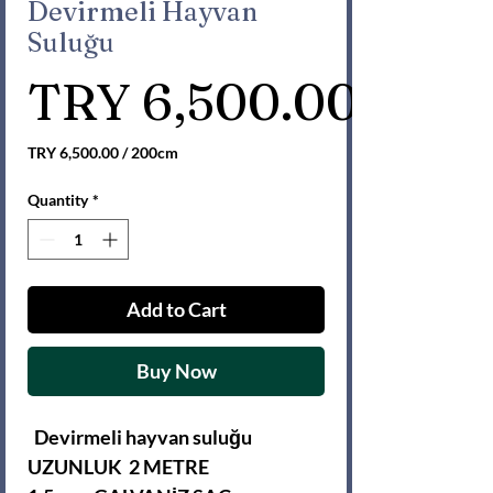
Devirmeli Hayvan
Suluğu
TRY 6,500.00
TRY 6,500.00
/
200cm
TRY 6,500.00
per
Quantity
*
200
Centimeters
Add to Cart
Buy Now
Devirmeli hayvan suluğu
UZUNLUK 2 METRE